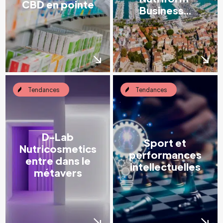
CBD en pointe
Business...
Tendances
Tendances
D-Lab
Sport et
Nutricosmetics
performances
entre dans le
intellectuelles
métavers