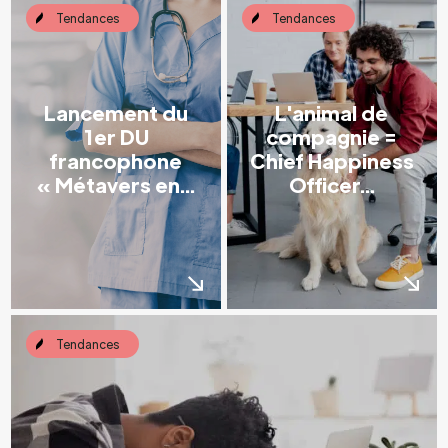
Tendances
Tendances
Lancement du
L'animal de
1er DU
compagnie =
francophone
Chief Happiness
« Métavers en...
Officer...
Tendances