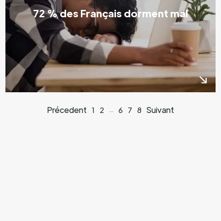
72 % des Français dorment mal
Précedent
Suivant
1
2
6
7
8
…