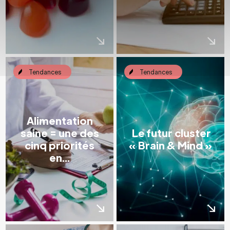
Tendances
Tendances
Alimentation
saine = une des
Le futur cluster
cinq priorités
« Brain & Mind »
en...