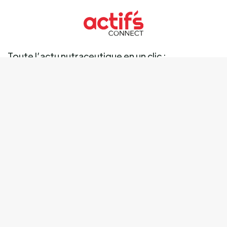
Toute l’actu nutraceutique en un clic :
Ingrédients
Marché
Marques
Science
Business
Réglementation
Tendances
Mentions légales
Données personnelles
Cookies
Qui sommes-nous