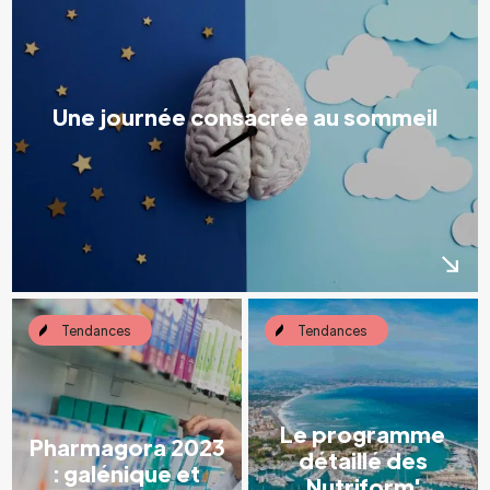
Une journée consacrée au sommeil
Tendances
Tendances
Le programme
Pharmagora 2023
détaillé des
: galénique et
Nutriform'