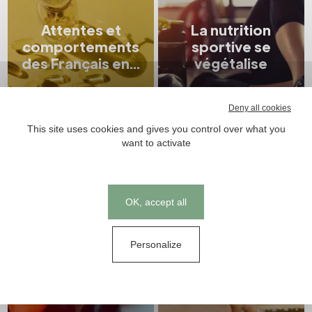
Attentes et
La nutrition
comportements
sportive se
des Français en...
végétalise
Deny all cookies
This site uses cookies and gives you control over what you
want to activate
Tendances
Tendances
Cookies management panel
OK, accept all
Personalize
TopGum
Inflation : quel
Industries lance
impact sur les
des gummies
compléments...
sans sucre et...