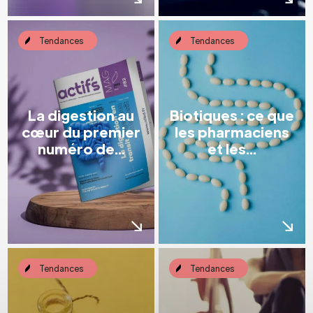
Tendances
Tendances
La digestion au
Biotiques : ce que
cœur du premier
les pharmaciens
numéro de...
et les...
Tendances
Tendances