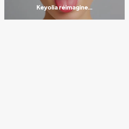
Keyolia réimagine...
Tendances
Sponsorisé
Drinkaps® : Naturacare complète son
offre...