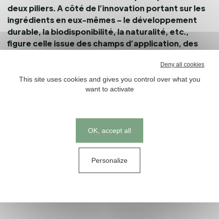
deux piliers. A côté de l’innovation portant sur les
ingrédients en eux-mêmes – le développement
durable, la biodisponibilité, la naturalité, etc.,
figure celle issue des champs d’application, des
positionnements et/ou des cibles produits visés
Deny all cookies
par ces mêmes ingrédients.
This site uses cookies and gives you control over what you
Pour décrypter cela, l’équipe Actif’s Mag/Connect a
want to activate
préparé un dossier spécial Vitafoods Europe sous forme
de « parcours experts », afin de vous aider à organiser
votre visite et votre parcours de façon optimale:
Cookies management panel
OK, accept all
Parcours ingrédients
Personalize
Parcours galéniques
Parcours segments santé