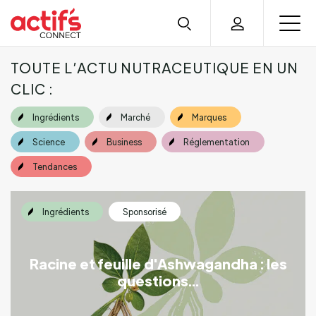
TOUTE L’ACTU NUTRACEUTIQUE EN UN
CLIC :
Ingrédients
Marché
Marques
Science
Business
Réglementation
Tendances
Ingrédients
Sponsorisé
Racine et feuille d'Ashwagandha : les
questions...