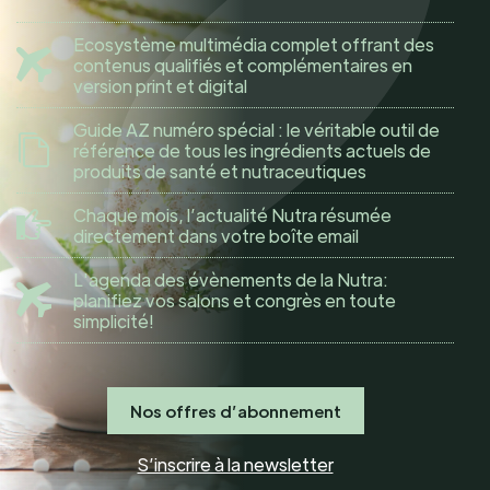
Ecosystème multimédia complet offrant des
contenus qualifiés et complémentaires en
version print et digital
Guide AZ numéro spécial : le véritable outil de
référence de tous les ingrédients actuels de
produits de santé et nutraceutiques
Chaque mois, l’actualité Nutra résumée
directement dans votre boîte email
L'agenda des évènements de la Nutra:
planifiez vos salons et congrès en toute
simplicité!
Nos offres d’abonnement
S’inscrire à la newsletter