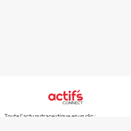
Toute l’actu nutraceutique en un clic :
Ingrédients
Marché
Marques