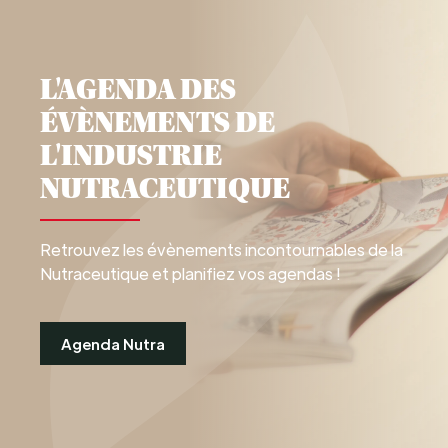
L'AGENDA DES
ÉVÈNEMENTS DE
L'INDUSTRIE
NUTRACEUTIQUE
Retrouvez les évènements incontournables de la
Nutraceutique et planifiez vos agendas !
Agenda Nutra