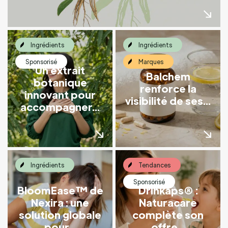
Ingrédients
Ingrédients
Sponsorisé
Marques
Un extrait
Balchem
botanique
renforce la
innovant pour
visibilité de ses...
accompagner...
Ingrédients
Tendances
Sponsorisé
BloomEase™ de
Drinkaps® :
Nexira : une
Naturacare
solution globale
complète son
pour...
offre...