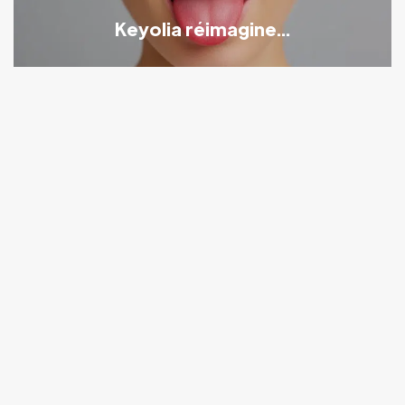
Keyolia réimagine...
Tendances
Sponsorisé
Drinkaps® : Naturacare complète son
offre...