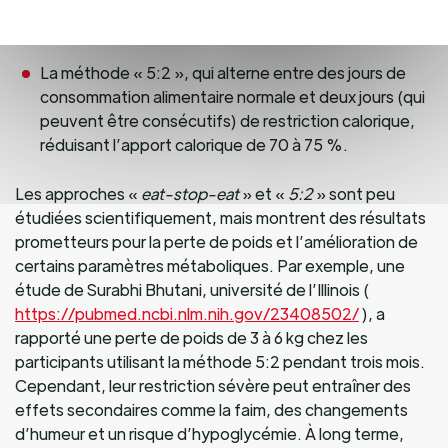
journées sans manger, à raison de deux jours de jeûne
non consécutifs dans la semaine.
La méthode « 5:2 », qui alterne entre des jours de
consommation alimentaire normale et deux jours (qui
peuvent être consécutifs) de restriction calorique,
réduisant l’apport calorique de 70 à 75 %.
Les approches «
eat-stop-eat
» et «
5:2
» sont peu
étudiées scientifiquement, mais montrent des résultats
prometteurs pour la perte de poids et l’amélioration de
certains paramètres métaboliques. Par exemple, une
étude de Surabhi Bhutani, université de l’Illinois (
https://pubmed.ncbi.nlm.nih.gov/23408502/
), a
rapporté une perte de poids de 3 à 6 kg chez les
participants utilisant la méthode 5:2 pendant trois mois.
Cependant, leur restriction sévère peut entraîner des
effets secondaires comme la faim, des changements
d’humeur et un risque d’hypoglycémie. À long terme,