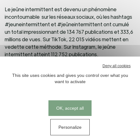
Le jeûne intermittent est devenu un phénomène
incontournable sur les réseaux sociaux, où les hashtags
#jeuneintermittent et #jeûneintermittent ont cumulé
un total impressionnant de 134 767 publications et 333,6
millions de vues. Sur TikTok, 22 015 vidéos mettent en
vedette cette méthode. Sur Instagram, le jeûne
intermittent atteint 112 752 publications.
Deny all cookies
Il existe plusieurs méthode de jeûne :
This site uses cookies and gives you control over what you
want to activate
Le «
time-restricted fasting
», méthode la plus
populaire, qui implique de jeûner pendant une
période allant de quatorze à dix-huit heures par jour
en réduisant la fenêtre de prise alimentaire à six à dix
Cookies management panel
OK, accept all
heures.
Le «
eat-stop-eat
», qui a pour principe d’alterner
Personalize
des journées où l’on mange normalement et des