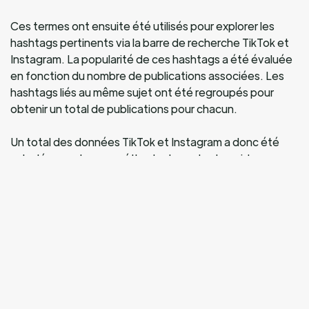
Ces termes ont ensuite été utilisés pour explorer les
hashtags pertinents via la barre de recherche TikTok et
Instagram. La popularité de ces hashtags a été évaluée
en fonction du nombre de publications associées. Les
hashtags liés au même sujet ont été regroupés pour
obtenir un total de publications pour chacun.
Un total des données TikTok et Instagram a donc été
calculé pour chaque méthode de perte de poids,
révélant ainsi leur popularité sur les réseaux sociaux. Les
données ont été collectées le 06/02/2024 et sont
susceptibles de changer.