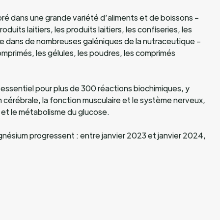
poré dans une grande variété d’aliments et de boissons –
oduits laitiers, les produits laitiers, les confiseries, les
que dans de nombreuses galéniques de la nutraceutique –
mprimés, les gélules, les poudres, les comprimés
essentiel pour plus de 300 réactions biochimiques, y
n cérébrale, la fonction musculaire et le système nerveux,
 et le métabolisme du glucose.
nésium progressent : entre janvier 2023 et janvier 2024,
ogressé de 69% (étude SPINS).
les femmes ?
 ventes de produits pour les cheveux, la peau et les
gmenté en un an de +74 %, celles des produits pour le
ruel de +44 %, pour la perte de poids de +32 % et pour