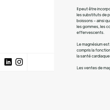
Il peut être incor
les substituts de pr
boissons – ainsi 
les gommes, les co
effervescents.
Le magnésium est 
compris la fonctio
la santé cardiaque
Les ventes de mag
elles auraient pr
Que demandent 
Fin mars 2024, les
ongles auraient au
syndrome prémenst