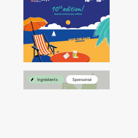
Ingrédients
Sponsorisé
Racine et feuille
d'Ashwagandha : les
questions...