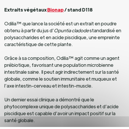
Extraits végétaux
Bionap
/ stand D118
Odilia™ que lance la société est un extrait en poudre
obtenu à partir du jus d’
Opuntia cladode
standardisé en
polysaccharides et en acide piscidique, une empreinte
caractéristique de cette plante.
Grâce à sa composition, Odilia™ agit comme un agent
prébiotique, favorisant une population microbienne
intestinale saine. Il peut agir indirectement sur la santé
globale, comme le soutien immunitaire et muqueux et
l’axe intestin-cerveau et intestin-muscle.
Un dernier essai clinique a démontré que le
phytocomplexe unique de polysaccharides et d’acide
piscidique est capable d’avoir un impact positif sur la
santé globale.