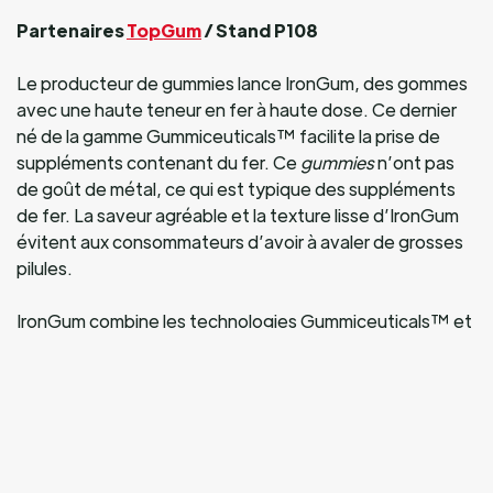
Partenaires
TopGum
/ Stand P108
Le producteur de gummies lance IronGum, des gommes
avec une haute teneur en fer à haute dose. Ce dernier
né de la gamme Gummiceuticals™ facilite la prise de
suppléments contenant du fer. Ce
gummies
n’ont pas
de goût de métal, ce qui est typique des suppléments
de fer. La saveur agréable et la texture lisse d’IronGum
évitent aux consommateurs d’avoir à avaler de grosses
pilules.
IronGum combine les technologies Gummiceuticals™ et
TopCaps™ exclusives de TopGum pour offrir un
supplément de fer à forte dose sans l’arrière-goût
métallique désagréable. La technologie
Gummiceuticals™, en instance de brevet, permet de
fabriquer des gommes à mâcher au goût délicieux, sans
sucre ajouté. La formule utilise des fibres fructo-