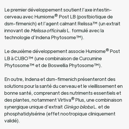
Le premier développement soutient l’axe intestin-
®
cerveau avec Humiome
Post LB (postbiotique de
dsm-firmenich) et l’agent calmant Relissa™ (un extrait
innovant de
Melissa officinalis
L. formulé avec la
technologie d’Indena Phytosome™).
®
Le deuxième développement associe Humiome
Post
LB à CUBO™ (une combinaison de Curcumine
Phytosome™ et de Boswellia Phytosome™).
En outre, Indena et dsm-firmenich présenteront des
solutions pour la santé du cerveau et le vieillissement en
bonne santé, comprenant des nutriments essentiels et
®
des plantes, notamment Virtiva
Plus, une combinaison
synergique unique d’extrait
Ginkgo biloba
L. et de
phosphatidylsérine (effet nootropique cliniquement
validé).