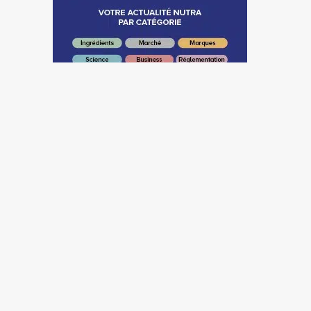
Science
Business
Lallemand Health
Solutions et
l’Université...