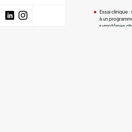
Essai clinique 
à un programme
symptômes clin
pulmonaires et
Symptômes clini
respiratoires, 
thoraciques, do
Augmentation d
sanguines, le s
Kaneka Corp
La fonction mitoc
peuvent être des b
patients atteints 