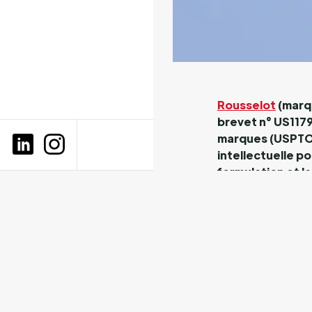
Rousselot
(marqu
brevet n° US1179
marques (USPTO),
intellectuelle p
formulation et la
libération des i
StabiCaps™ s’attaq
de la dissolution d
incomplète des nu
dans la capsule. La
exposées à des ce
stockage, ce qui e