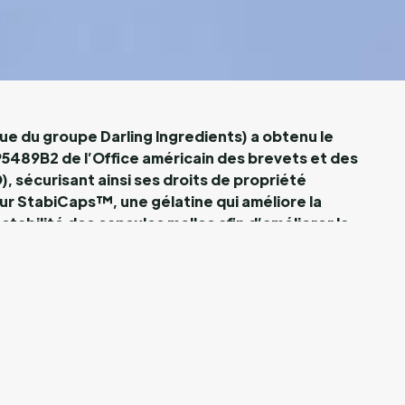
e du groupe Darling Ingredients) a obtenu le
5489B2 de l’Office américain des brevets et des
 sécurisant ainsi ses droits de propriété
our StabiCaps™, une gélatine qui améliore la
 stabilité des capsules molles afin d’améliorer la
ngrédients actifs, y compris des médicaments.
ue à la réticulation, un problème courant rencontré lors
es capsules molles qui entraîne une libération plus lente ou
triments ou des ingrédients pharmaceutiques contenus
 réticulation se produit lorsque les capsules sont
rtains composés actifs ou à de mauvaises conditions de
ntraîne la formation de liaisons moléculaires dans