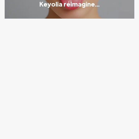
Keyolia réimagine...
Tendances
Sponsorisé
Drinkaps® : Naturacare complète son
offre...