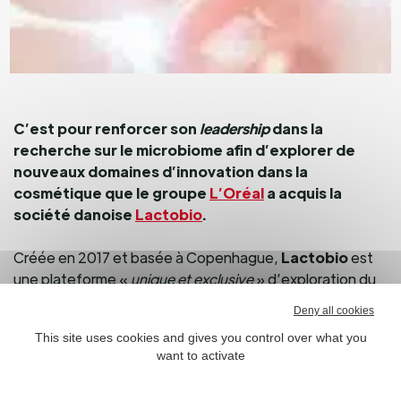
C’est pour renforcer son
leadership
dans la
recherche sur le microbiome afin d’explorer de
nouveaux domaines d’innovation dans la
cosmétique que le groupe
L’Oréal
a acquis la
société danoise
Lactobio
.
Créée en 2017 et basée à Copenhague,
Lactobio
est
une plateforme «
unique et exclusive
» d’exploration du
microbiome. Ses fondateurs Søren Kjærulff, Ph.D. et
Deny all cookies
Charlotte Vedel, Ph.D. ont également développé une
This site uses cookies and gives you control over what you
méthode de criblage permettant de sélectionner des
want to activate
souches efficaces et sûres.