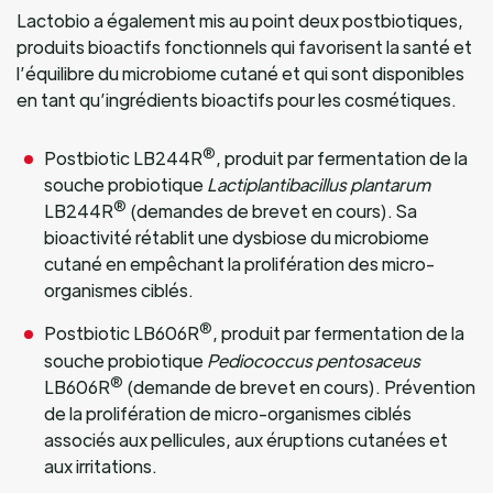
Lactobio a également mis au point deux postbiotiques,
produits bioactifs fonctionnels qui favorisent la santé et
l’équilibre du microbiome cutané et qui sont disponibles
en tant qu’ingrédients bioactifs pour les cosmétiques.
®
Postbiotic LB244R
, produit par fermentation de la
souche probiotique
Lactiplantibacillus plantarum
®
LB244R
(demandes de brevet en cours). Sa
bioactivité rétablit une dysbiose du microbiome
cutané en empêchant la prolifération des micro-
organismes ciblés.
®
Postbiotic LB606R
, produit par fermentation de la
souche probiotique
Pediococcus pentosaceus
®
LB606R
(demande de brevet en cours). Prévention
de la prolifération de micro-organismes ciblés
associés aux pellicules, aux éruptions cutanées et
aux irritations.