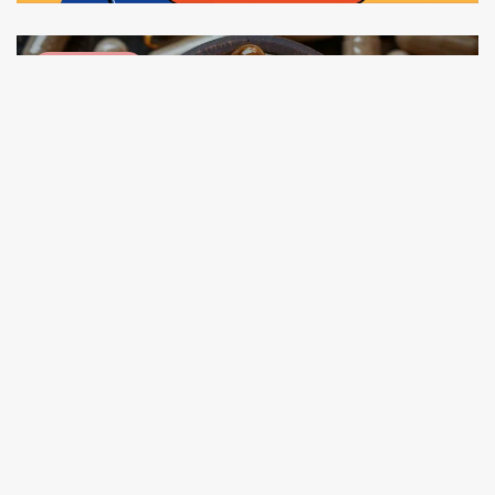
Business
PLC Group accélère son
développement avec...
Business
Nexira renforce sa filière caroube
avec...