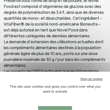
Présenté sous forme de sirop et de poudre, le Novel
Food est composé d’oligomères de glucose avec des
degrés de polymérisation de 3 à 9, ainsi que de diverses
quantités de mono- et disaccharides. Cet ingrédient –
VitaFiber® de la société nord-américaine Bioneutra –
est déjà autorisé en tant que Novel Food dans
différentes catégories de denrées alimentaires.
La demande d’extension des utilisations actuelles dont
les compléments alimentaires destinés à la population
générale âgée de plus de 10 ans, porte sur une dose
journalière maximale de 30 g / jour dans les compléments
alimentaires.
Les experts de l’AESA indiquent que les informations
fournies sur le processus de fabrication, la composition
Deny all cookies
et les spécifications ne soulèvent pas de problèmes de
This site uses cookies and gives you control over what you
sécurité. Sur la base d’une étude de tolérance chez des
want to activate
adultes fournie par le demandeur, le panel conclut que le
Novel Food est tolérable à une dose de 120 g / jour.