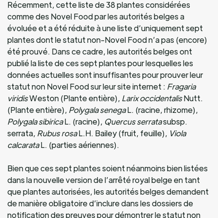
Récemment, cette liste de 38 plantes considérées
comme des Novel Food par les autorités belges a
évoluée et a été réduite à une liste d’uniquement sept
plantes dont le statut non-Novel Food n’a pas (encore)
été prouvé. Dans ce cadre, les autorités belges ont
publié la liste de ces sept plantes pour lesquelles les
données actuelles sont insuffisantes pour prouver leur
statut non Novel Food sur leur site internet :
Fragaria
viridis
Weston (Plante entière),
Larix occidentalis
Nutt.
(Plante entière),
Polygala senega
L. (racine, rhizome),
Polygala sibirica
L. (racine),
Quercus serrata
subsp.
serrata,
Rubus rosa
L.H. Bailey (fruit, feuille),
Viola
calcarata
L. (parties aériennes).
Bien que ces sept plantes soient néanmoins bien listées
dans la nouvelle version de l’arrêté royal belge en tant
que plantes autorisées, les autorités belges demandent
de manière obligatoire d’inclure dans les dossiers de
notification des preuves pour démontrer le statut non