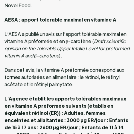
Novel Food.
AESA : apport tolérable maximal en vitamine A
L’AESA a publié un avis sur l’apport tolérable maximal en
vitamine A préformée et en β-carotène (
Draft scientific
opinion on the Tolerable Upper Intake Level for preformed
vitamin A and β-carotene
).
Dans cet avis, la vitamine A préformée correspond aux
formes autorisées en alimentaire : le rétinol, le rétinyl
acétate et le rétinyl palmytate.
L’Agence établit les apports tolérables maximaux
en vitamine A préformée suivants (établis en
équivalent rétinol (ER)) :
Adultes, femmes
enceintes et allaitantes : 3000 µg ER/jour ;
Enfants
de 15 à 17 ans : 2600 µg ER/jour ;
Enfants de 11 à 14