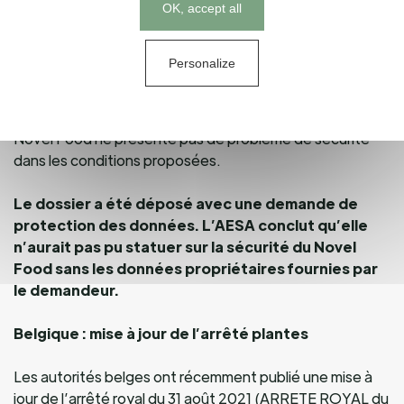
Cookies management panel
Une estimation de l’apport du Novel Food incluant les
OK, accept all
nouvelles utilisations demandées dépasse la dose de
120 g pour laquelle la tolérabilité a été démontrée.
Personalize
Néanmoins, l’AESA conclut qu’au vu de la source, de la
composition, de la nature du Novel Food et des
données nutritionnelles et toxicologiques fournies, le
Novel Food ne présente pas de problème de sécurité
dans les conditions proposées.
Le dossier a été déposé avec une demande de
protection des données. L’AESA conclut qu’elle
n’aurait pas pu statuer sur la sécurité du Novel
Food sans les données propriétaires fournies par
le demandeur.
Belgique : mise à jour de l’arrêté plantes
Les autorités belges ont récemment publié une mise à
jour de l’arrêté royal du 31 août 2021 (ARRETE ROYAL du