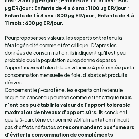
ans : 2000 µg ER/jour ;
Enfants de 7 à 10 ans : 1500
µg ER/jour ;
Enfants de 4 à 6 ans : 1100 µg ER/jour ;
Enfants de 1 à 3 ans : 800 µg ER/jour ;
Enfants de 4 à
11 mois : 600 µg ER/jour.
Pour proposer ses valeurs, les experts ont retenu la
tératogénicité comme effet critique. D’après les
données de consommation, ils indiquent qu’il est peu
probable que la population européenne dépasse
l’apport maximal tolérable en vitamine A préformée par la
consommation mensuelle de foie, d’abats et produits
dérivés.
Concernant le β-carotène, les experts ont retenu le
risque de cancer du poumon comme effet critique
mais
n’ont pas pu établir la valeur de l’apport tolérable
maximal ou de niveaux d’apport sûrs.
Ils concluent
que le β-carotène consommé
via
l’alimentation n’induit
pas d’effets néfastes et
recommandent aux fumeurs
d’éviter la consommation de compléments