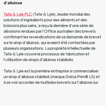
d’allulose
Tate & Lyle PLC
(Tate & Lyle), leader mondial des
solutions d’ingrédients pour des aliments et des
boissons plus sains, a reçu la dernière d’une série de
décisions rendues par l’Office australien des brevets
confirmant les revendications de sa demande de brevet
sur le sirop d’allulose, qui avaient été contestées par
plusieurs organisations. La propriété intellectuelle de
Tate & Lyle couvre le processus de fabrication et
l’utilisation de sirops d’allulose stabilisés.
Tate & Lyle est la première entreprise à commercialiser
un sirop d’allulose stabilisé (marque Dolcia Prim® LS) et
à se voir accorder de multiples brevets sur l’allulose sur
les marchés du monde entier.
Identifié à l’origine dans le blé, et depuis trouvé dans
certains fruits (figues, raisins secs, sirop d’érable),