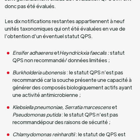
donc pas été évalués.
Les dix notifications restantes appartiennent à neuf
unités taxonomiques qui ont été évaluées en vue de
l’obtention d’un éventuel statut QPS.
Ensifer adhaerens
et
Heyndrickxia faecalis :
statut
QPS non recommandé/ données limitées ;
Burkholderia ubonensis
: le statut QPS n’est pas
recommandé car la souche présente une capacité à
générer des composés biologiquement actifs ayant
une activité antimicrobienne ;
Klebsiella pneumoniae
,
Serratia marcescens
et
Pseudomonas putida
: le statut QPS n’est pas
recommandépour des raisons de sécurité ;
Chlamydomonas reinhardtii
: le statut de QPS est