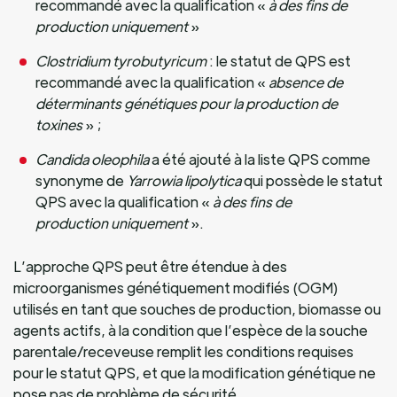
recommandé avec la qualification «
à des fins de
production uniquement
»
Clostridium tyrobutyricum
: le statut de QPS est
recommandé avec la qualification «
absence de
déterminants génétiques pour la production de
toxines
» ;
Candida oleophila
a été ajouté à la liste QPS comme
synonyme de
Yarrowia lipolytica
qui possède le statut
QPS avec la qualification «
à des fins de
production uniquement
».
L’approche QPS peut être étendue à des
microorganismes génétiquement modifiés (OGM)
utilisés en tant que souches de production, biomasse ou
agents actifs, à la condition que l’espèce de la souche
parentale/receveuse remplit les conditions requises
pour le statut QPS, et que la modification génétique ne
pose pas de problème de sécurité.