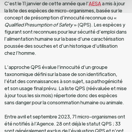
C’est le 11 janvier de cette année que l’
AESA
a mis à jour
la liste des espèces de micro-organismes, basée sur le
concept de présomption d’innocuité reconnue ou «
Qualified Presumption of Safety
» (QPS). Les espèces y
figurant sont reconnues pour leur sécurité d’emploi dans
l’alimentation humaine sur la base d’une caractérisation
poussée des souches et d’un historique d’utilisation
chez l’homme.
L’approche QPS évalue l’innocuité d’un groupe
taxonomique défini sur la base de son identification,
l’état des connaissances à son sujet, sa pathogénicité
et son usage final prévu. La liste QPS (réévaluée et mise
à jour tous les six mois) répertorie donc des espèces
sans danger pour la consommation humaine ou animale.
Entre avril et septembre 2023, 71 micro-organismes ont
été notifiés à l’Agence. 28 ont déjà le statut QPS ; 33
sont généralement exclus de l’évaluation QPS et n’ont