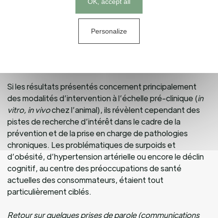
OK, accept all
Au programme, de nombreuses sessions abordant les
principales thématiques de recherche en Nutrition Santé
prenant désormais davantage en compte les enjeux
Personalize
actuels de durabilité mais également des interventions
plus innovantes au sujet de nutriments d’intérêt (oméga
3, fibres…) et/ou d’actifs végétaux.
Si les résultats présentés concernent principalement
des modalités d’intervention à l’échelle pré-clinique (
in
vitro, in vivo
chez l’animal), ils révèlent cependant des
pistes de recherche d’intérêt dans le cadre de la
prévention et de la prise en charge de pathologies
chroniques. Les problématiques de surpoids et
d’obésité, d’hypertension artérielle ou encore le déclin
cognitif, au centre des préoccupations de santé
actuelles des consommateurs, étaient tout
particulièrement ciblés.
Retour sur quelques prises de parole (communications