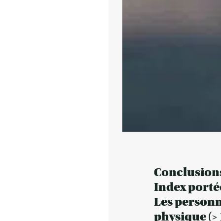
Conclusions
Index portée
Les personn
physique (>