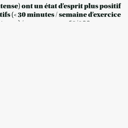
ense) ont un état d’esprit plus positif
tifs (< 30 minutes / semaine d’exercice
tense) / score moyen 68/100 versus
tivité baisse chez les jeunes générations / Les Boomers
enne près d’une heure de plus / semaine que la
 54% des Boomers déclarent ressentir les bienfaits du
ntal, avec un score moyen de l’état d’esprit de 67/100,
e sont que 45% de la génération Z avec un score de
xercice physique pendant une semaine peut déjà affecter
9 secondes d’exercice physique / jour permettent de
ffets notables sur l’état d’esprit