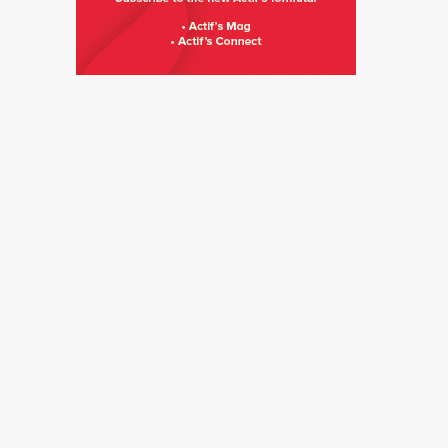
Tendances
Keyolia réimagine...
Tendances
Sponsorisé