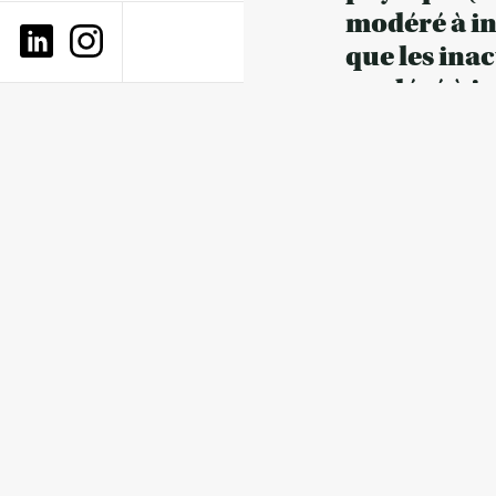
modéré à int
que les inac
modéré à in
56/100
Le niveau d’ac
bougent en moy
génération Z =
sport sur le me
alors qu’ils n
59/100.
L’arrêt de l’e
le moral.
15 minutes et 
ressentir des e