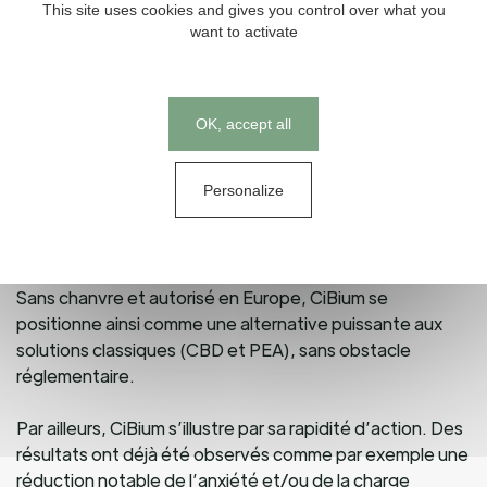
This site uses cookies and gives you control over what you
want to activate
D’autres mécanismes spécifiques à CiBium viennent
renforcer les effets de l’ingrédient en s’associant à
l’activation du système endocannabinoïde.
Cookies management panel
OK, accept all
Cette combinaison d’effets fait de CiBium une solution
naturelle et polyvalente dans de nombreux troubles du
quotidien : douleurs & inflammation, stress/humeur &
Personalize
sommeil, ménopause & syndrome prémenstruel, beauté
et santé de la peau…
Sans chanvre et autorisé en Europe, CiBium se
positionne ainsi comme une alternative puissante aux
solutions classiques (CBD et PEA), sans obstacle
réglementaire.
Par ailleurs, CiBium s’illustre par sa rapidité d’action. Des
résultats ont déjà été observés comme par exemple une
réduction notable de l’anxiété et/ou de la charge