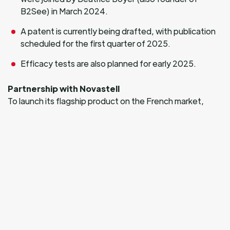
B2See) in March 2024.
A patent is currently being drafted, with publication
scheduled for the first quarter of 2025.
Efficacy tests are also planned for early 2025.
Partnership with Novastell
To launch its flagship product on the French market,
Sesqium has entered into a distribution partnership with
Novastell.
Novastell brings its knowledge of the French
nutraceutical market, its expertise in ‘technical’
ingredients and its proximity to its customers.
Novastell has signed exclusive partnerships to offer a
number of plant-based solutions: standardised active
ingredients extracted from Tibetan sea buckthorn
(Puredia), vitamin E and natural tocopherols from soya
and sunflower (Vitae Naturals).