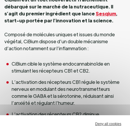
débarqué sur le marché de la nutraceutique. Il
s’agit du premier ingrédient que lance
Sesqium
,
start-up portée par l’innovation et la science.
Composé de molécules uniques et issues du monde
végétal, CiBium dispose d’un double mécanisme
d’action notamment sur l’inflammation :
CiBium cible le système endocannabinoïde en
stimulant les récepteurs CB1 et CB2.
L’activation des récepteurs CB1 régule le système
nerveux en modulant des neurotransmetteurs
comme le GABA et la sérotonine, réduisant ainsi
l’anxiété et régulant l’humeur.
L’activation des récepteurs CB2 diminue
l’inflammation en inhibant notamment les cytokines
Deny all cookies
pro-inflammatoires.