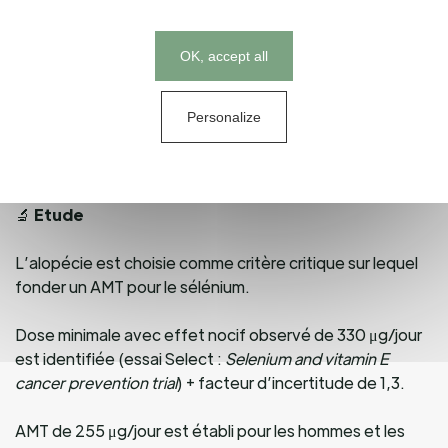
🎯
Objectif
Cookies management panel
OK, accept all
Identifier les preuves concernant l’apport excessif en
sélénium et les effets cliniques, les biomarqueurs
potentiels de l’effet, le risque de maladies chroniques et
Personalize
l’altération du développement neuropsychologique
chez l’Homme.
🔬
Etude
L’alopécie est choisie comme critère critique sur lequel
fonder un AMT pour le sélénium.
Dose minimale avec effet nocif observé de 330 μg/jour
est identifiée (essai Select :
Selenium and vitamin E
cancer prevention trial
) + facteur d’incertitude de 1,3.
AMT de 255 μg/jour est établi pour les hommes et les