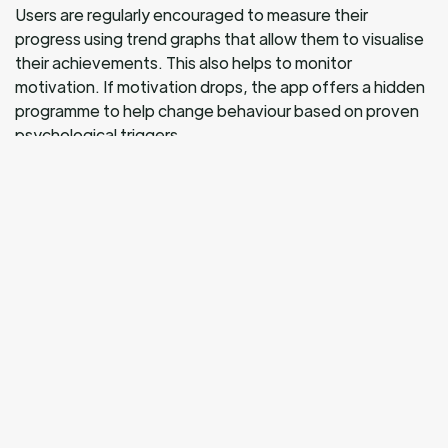
Users are regularly encouraged to measure their
progress using trend graphs that allow them to visualise
their achievements. This also helps to monitor
motivation. If motivation drops, the app offers a hidden
programme to help change behaviour based on proven
psychological triggers.
A business model
Anticyp – available on iOS and Android – offers a
subscription for £5 per month with long-term
monitoring.
All users’ personal health data is hosted and secured in
France by a French HDS-certified provider,
guaranteeing the highest level of security.
‘Anticyp is not just an app: it’s a response to a major
societal challenge—shifting our healthcare model