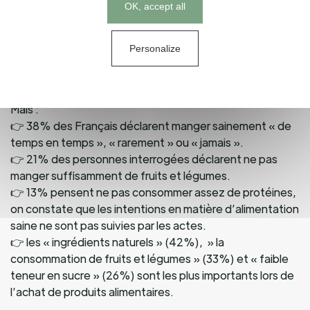
Cookies management panel
OK, accept all
nutrition est clairement importante pour les
consommateurs lorsqu’il s’agit d’atteindre leurs
objectifs de bien-être. En réalité, 77% des personnes
Personalize
interrogées ont déclaré qu’elles faisaient très attention
à ce qu’elles mangeaient.
Mais :
👉 38% des Français déclarent manger sainement « de
temps en temps », « rarement » ou « jamais ».
👉 21% des personnes interrogées déclarent ne pas
manger suffisamment de fruits et légumes.
👉 13% pensent ne pas consommer assez de protéines,
on constate que les intentions en matière d’alimentation
saine ne sont pas suivies par les actes.
👉 les « ingrédients naturels » (42%), » la
consommation de fruits et légumes » (33%) et « faible
teneur en sucre » (26%) sont les plus importants lors de
l’achat de produits alimentaires.