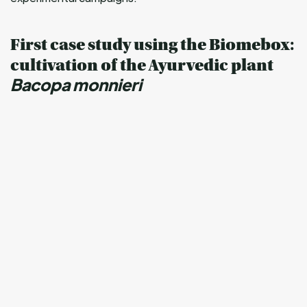
First case study using the Biomebox:
cultivation of the Ayurvedic plant
Bacopa monnieri
The work carried out at Arkopharma’s R&D centre aims
to deepen our understanding of Bacopa’s
phytochemistry.
Bacopa monnieri
, an iconic plant in Ayurvedic medicine, is
traditionally harvested in the wild. This can pose
challenges in terms of quality control and supply, due to
its ability to accumulate heavy metals present in its
environment.
The plant’s properties are notably associated with
bacosides. The Biomebox will contribute to advancing