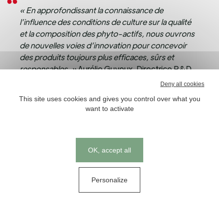
« En approfondissant la connaissance de
l’influence des conditions de culture sur la qualité
et la composition des phyto-actifs, nous ouvrons
de nouvelles voies d’innovation pour concevoir
des produits toujours plus efficaces, sûrs et
responsables. »
Aurélie Guyoux, Directrice R&D
et Innovation, Arkopharma
Deny all cookies
This site uses cookies and gives you control over what you
want to activate
« Dans un contexte de forte pression
environnementale et de vulnérabilité des filières
végétales,
cet équipement ultra-moderne
Cookies management panel
OK, accept all
renforce notre approche de phytothérapie de
précision. »
Isabelle Socquet, Directrice
Communication Scientifique, Arkopharma
Personalize
« La variabilité des plantes reste un défi majeur