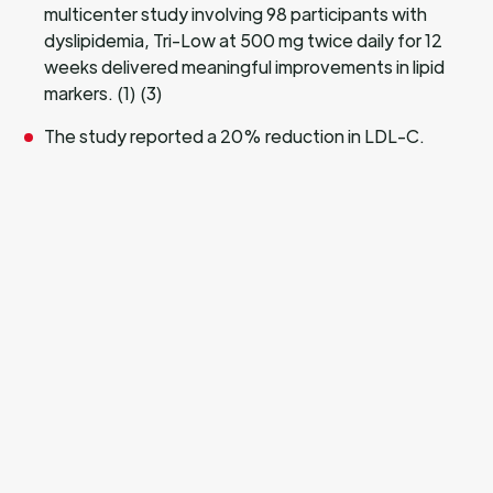
multicenter study involving 98 participants with
dyslipidemia, Tri-Low at 500 mg twice daily for 12
weeks delivered meaningful improvements in lipid
markers. (1) (3)
The study reported a 20% reduction in LDL-C.
Triglycerides dropped by 34%.
Total cholesterol decreased by 24%.
The published findings also support broader
improvements in atherogenic markers, strengthening
its role in cardiovascular nutrition.
In a separate clinical study, it was further reinforcing
amla extract’s metabolic relevance, including effects
on body weight, waist circumference, body fat,
visceral fat, skeletal muscle mass, and body age.