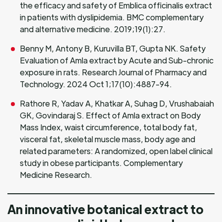
the efficacy and safety of Emblica officinalis extract
in patients with dyslipidemia. BMC complementary
and alternative medicine. 2019;19(1):27.
Benny M, Antony B, Kuruvilla BT, Gupta NK. Safety
Evaluation of Amla extract by Acute and Sub-chronic
exposure in rats. Research Journal of Pharmacy and
Technology. 2024 Oct 1;17(10):4887-94.
Rathore R, Yadav A, Khatkar A, Suhag D, Vrushabaiah
GK, Govindaraj S. Effect of Amla extract on Body
Mass Index, waist circumference, total body fat,
visceral fat, skeletal muscle mass, body age and
related parameters: A randomized, open label clinical
study in obese participants. Complementary
Medicine Research.
An innovative botanical extract to