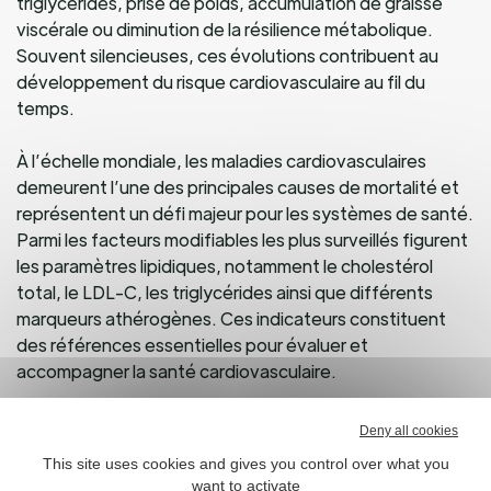
triglycérides, prise de poids, accumulation de graisse
viscérale ou diminution de la résilience métabolique.
Souvent silencieuses, ces évolutions contribuent au
développement du risque cardiovasculaire au fil du
temps.
À l’échelle mondiale, les maladies cardiovasculaires
demeurent l’une des principales causes de mortalité et
représentent un défi majeur pour les systèmes de santé.
Parmi les facteurs modifiables les plus surveillés figurent
les paramètres lipidiques, notamment le cholestérol
total, le LDL-C, les triglycérides ainsi que différents
marqueurs athérogènes. Ces indicateurs constituent
des références essentielles pour évaluer et
accompagner la santé cardiovasculaire.
Dans ce contexte, les ingrédients botaniques
Deny all cookies
bénéficiant d’un solide niveau de validation scientifique
This site uses cookies and gives you control over what you
suscitent un intérêt croissant. Grâce à son profil unique
want to activate