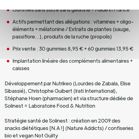
Gummies sans sucre sans gélatine + Made in France
Actifs permettant des allégations : vitamines + oligo-
éléments + mélatonine / Extraits de plantes (sauge,
passiflore…), produits de la ruche (propolis)
Prix vente : 30 gummies 8,95 € + 60 gummies 13,95 €
Implantation linéaire des compléments alimentaires +
caisses
Développement par Nutrikeo (Lourdes de Zabala, Elise
Sibassié), Christophe Guibert (Irati International),
Stéphane Hoen (pharmacien) et via structure dédiée de
Solinest = Laboratoire Food & Nutrition
Stratégie santé de Solinest : création en 2009 des
snacks diététiques [N.A !] (Nature Addicts) / confiseries
bio et vegan Not Guilty