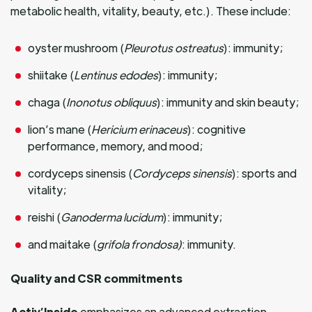
metabolic health, vitality, beauty, etc.). These include:
oyster mushroom (
Pleurotus ostreatus
): immunity;
shiitake (
Lentinus edodes
): immunity;
chaga (
Inonotus obliquus
): immunity and skin beauty;
lion’s mane (
Hericium erinaceus
): cognitive
performance, memory, and mood;
cordyceps sinensis (
Cordyceps sinensis
): sports and
vitality;
reishi (
Ganoderma lucidum
): immunity;
and maitake (
grifola frondosa)
: immunity.
Quality and CSR commitments
Activ’Inside
emphasizes an advanced extraction