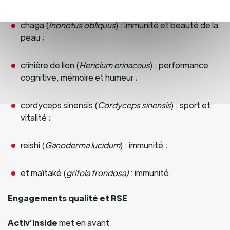
chaga (
Inonotus obliquus
) : immunité et beauté de la
peau ;
crinière de lion (
Hericium erinaceus
) : performance
cognitive, mémoire et humeur ;
cordyceps sinensis (
Cordyceps sinensis
) : sport et
vitalité ;
reishi (
Ganoderma lucidum
) : immunité ;
et maïtaké (
grifola frondosa)
: immunité.
Engagements qualité et RSE
Activ’Inside
met en avant