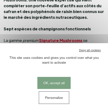
compléter son porte-feuille d’actifs aux côtés du
safran et des polyphénols de raisin bien connus sur
le marché des ingrédients nutraceutiques.
Sept esp
è
ces de champignons fonctionnels
La gamme
premium
Signature Mushrooms
se
compose d’extraits issus de sept espèces de
Deny all cookies
champignons (fructifères et mycellium) dits fonctionnels
aux profils bioactifs standardisés (polysaccharides,
This site uses cookies and gives you control over what you
want to activate
bêta-glucanes, etc.) et qui offrent des potentiels de
développement sur des segments santé porteurs
(cognition, immunité,
santé métabolique, vitalité, beauté, etc.). On retrouve :
Cookies management panel
OK, accept all
pleurote (
Pleurotus ostreatus
) : immunité ;
Personalize
shiitaké (
Lentinus edodes
) : immunité ;