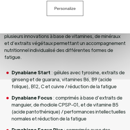
Fatigues. Ce qui nécessite d’individualiser les
diagnostics et l’accompagnement.
Personalize
Pour que chaque individu accède à une santé durable, le
laboratoire PiLeJe
élargit sa gamme vitalité en lançant
plusieurs innovations à base de vitamines, de minéraux
et d’extraits végétaux permettant un accompagnement
nutritionnel individualisé des différentes formes de
fatigue.
Dynabiane Start
: gélules avec tyrosine, extraits de
ginseng et de guarana, vitamines B6, B9 (acide
folique), B12, C et cuivre / réduction de la fatigue
Dynabiane Focus
: comprimés à base d’extraits de
manguier, de rhodiole CPSP-01, et de vitamine B5
(acide pantothénique) / performances intellectuelles
normales et réduction de la fatigue
Dynabiane Focus Plus
: comprimés avec des