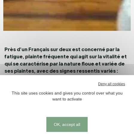
Près d’un Français sur deux est concerné par la
fatigue, plainte fréquente qui agit sur la vitalité et
qui se caractérise par la nature floue et variée de
ses plaintes, avec des signes ressentis variés :
baisse de motivation, faiblesse matinale,
Deny all cookies
épuisement, baisse des performances
intellectuelles…
This site uses cookies and gives you control over what you
want to activate
« Temporaire » ou « prolongée », physique ou
psychique, fonctionnelle ou liée à une pathologie sous-
jacente : on ne parle donc pas de la fatigue mais des
Cookies management panel
OK, accept all