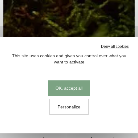
Deny all cookies
This site uses cookies and gives you control over what you
want to activate
MycoTechnology, Inc, leader
mondial de l’exploration du
Cookies management panel
mycélium de champignon, vient de
OK, accept all
lever 85 M $ auprès de fonds
d’investissements menés par le
Personalize
fonds souverain Oman Investment
Authority (OIA)