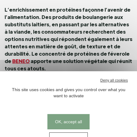
L’enrichissement en protéines façonne l’avenir de
l’alimentation. Des produits de boulangerie aux
substituts laitiers, en passant par les alternatives
à la viande, les consommateurs recherchent des
options nutritives qui répondent également à leurs
attentes en matière de goût, de texture et de
durabilité. Le concentré de protéines de féverole
de
BENEO
apporte une solution végétale qui réunit
tous ces atouts.
Deny all cookies
La polyvalence fonctionnelle est son principal avantage.
This site uses cookies and gives you control over what you
Dans les substituts laitiers, le concentré de protéines de
want to activate
féverole permet d’obtenir des textures onctueuses et
des émulsions stables dans les yaourts, desserts et
crèmes fouettées. Dans les substituts de viande, il
améliore le croquant, le moelleux et la rétention d’eau.
Cookies management panel
OK, accept all
En boulangerie, les protéines de féverole peuvent
remplacer partiellement ou totalement les œufs dans