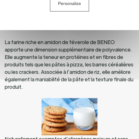
Personalize
des recettes comme les muffins, biscuits et meringues,
contribuant ainsi à réduire les coûts et à sécuriser
l’approvisionnement en période de volatilité des prix des
œufs.
La farine riche en amidon de féverole de BENEO
apporte une dimension supplémentaire de polyvalence.
Elle augmente la teneur en protéines et en fibres de
produits tels que les pâtes à pizza, les barres céréalières
ou les crackers. Associée à l’amidon de riz, elle améliore
également la maniabilité de la pâte et la texture finale du
produit.
Naturellement exemptes d’allergènes majeurs et sans