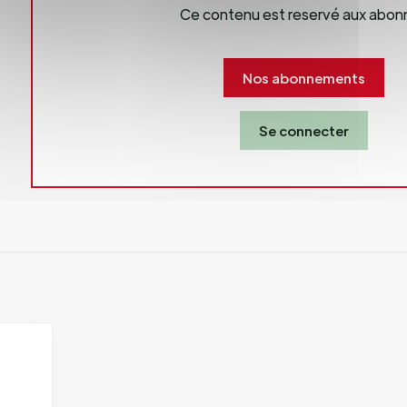
Ce contenu est reservé aux abon
Nos abonnements
Se connecter