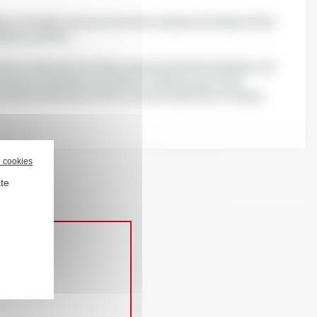
e in the high-pressure extraction using natural supercritical
de as a solvent.
racts, derived from herbs, spices and other botanicals, can
bioactive ingredients and flavors. Enhance your food
 and food products with a concentrated form of nature.
l cookies
ate