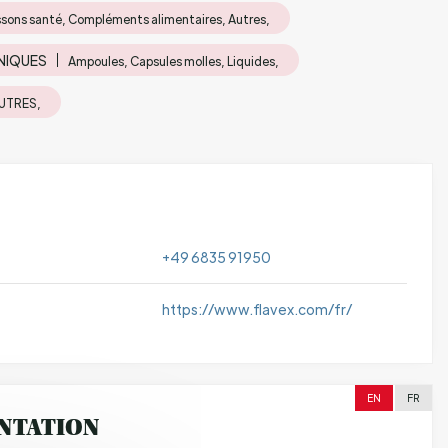
sons santé, Compléments alimentaires, Autres,
NIQUES
Ampoules, Capsules molles, Liquides,
AUTRES,
+49 6835 91950
https://www.flavex.com/fr/
EN
FR
NTATION