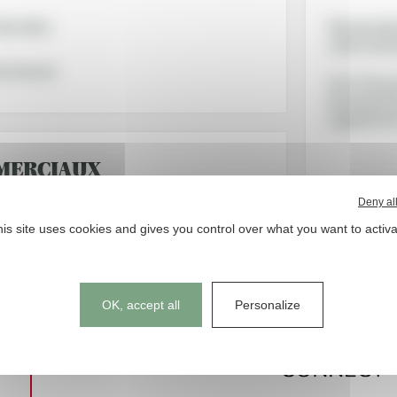
ario Klein
We specializ
carbon dioxi
ick Gerard
Our CO2 ext
be used as 
supplements
MERCIAUX
Deny al
Christiane Salzgeber
is site uses cookies and gives you control over what you want to activ
Account and Business Development Manager
6835 91950
Cookies management panel
lavex.com
OK, accept all
Personalize