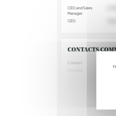
CEO and Sales
Dr. M
Manager
CEO
Patr
CONTACTS COM
Contact
Dr. 
Th
Fonction
Key 
Ligne directe
+49 
Email
cs@f