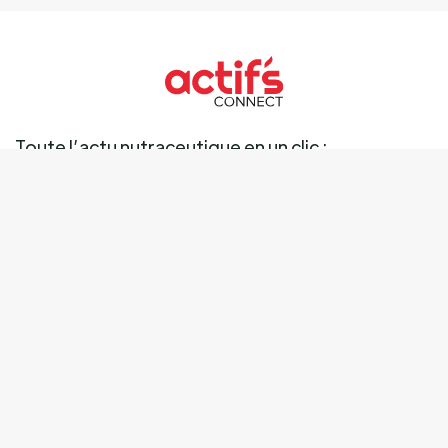
Toute l’actu nutraceutique en un clic :
Ingrédients
Marché
Marques
Science
Business
Réglementation
Tendances
Mentions légales
Données personnelles
Cookies