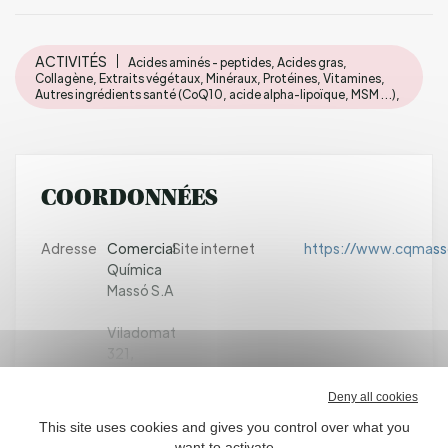
ACTIVITÉS
Acides aminés - peptides, Acides gras,
Collagène, Extraits végétaux, Minéraux, Protéines, Vitamines,
Autres ingrédients santé (CoQ10, acide alpha-lipoïque, MSM …),
COORDONNÉES
Adresse
Comercial
Site internet
https://www.cqmass
Química
Massó S.A
Viladomat
321,
08029
Barcelona-
Deny all cookies
España
This site uses cookies and gives you control over what you
want to activate