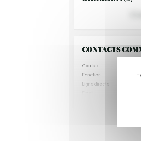
Dr. 
CONTACTS COM
Contact
Laur
Fonction
Th
Ligne directe
+33
Email
moy