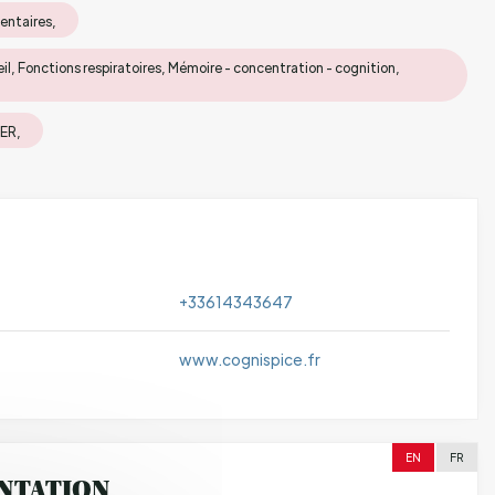
entaires,
il, Fonctions respiratoires, Mémoire - concentration - cognition,
ER,
+33614343647
www.cognispice.fr
EN
FR
NTATION