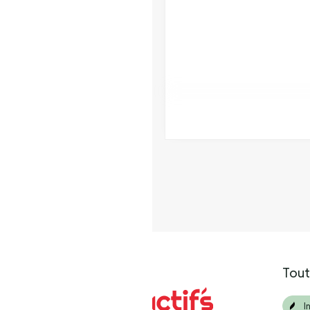
Toute
I