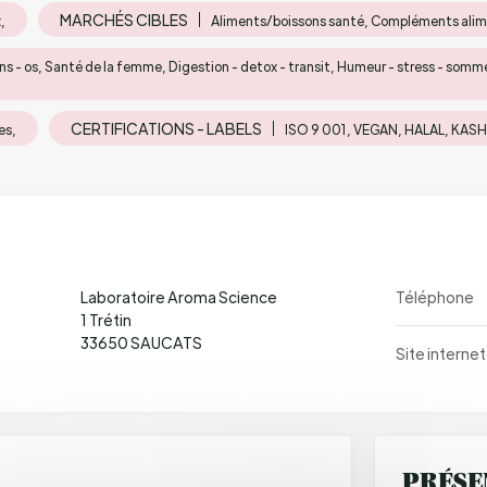
MARCHÉS CIBLES
,
Aliments/boissons santé, Compléments alim
ns - os, Santé de la femme, Digestion - detox - transit, Humeur - stress - somme
CERTIFICATIONS - LABELS
es,
ISO 9 001, VEGAN, HALAL, KASH
Laboratoire Aroma Science
Téléphone
1 Trétin
33650 SAUCATS
Site internet
PRÉSE