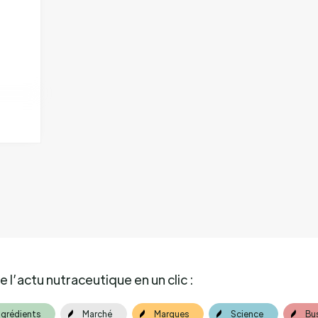
 l’actu nutraceutique en un clic :
ngrédients
Marché
Marques
Science
Bu