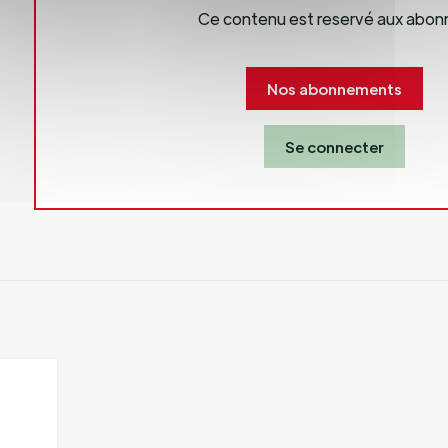
Ce contenu est reservé aux abon
Nos abonnements
Se connecter