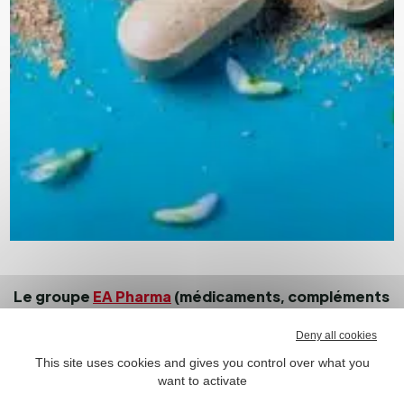
Le groupe
EA Pharma
(médicaments, compléments
alimentaires, dispositifs médicaux, cosmétiques)
Deny all cookies
vient d’annoncer le rachat de la société nord-
américaine W Group ainsi que la création d’Olyos
This site uses cookies and gives you control over what you
want to activate
Group
.