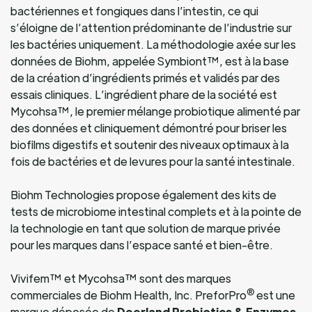
bactériennes et fongiques dans l’intestin, ce qui
s’éloigne de l’attention prédominante de l’industrie sur
les bactéries uniquement. La méthodologie axée sur les
données de Biohm, appelée Symbiont™, est à la base
de la création d’ingrédients primés et validés par des
essais cliniques. L’ingrédient phare de la société est
Mycohsa™, le premier mélange probiotique alimenté par
des données et cliniquement démontré pour briser les
biofilms digestifs et soutenir des niveaux optimaux à la
fois de bactéries et de levures pour la santé intestinale.
Biohm Technologies propose également des kits de
tests de microbiome intestinal complets et à la pointe de
la technologie en tant que solution de marque privée
pour les marques dans l’espace santé et bien-être.
Vivifem™ et Mycohsa™ sont des marques
®
commerciales de Biohm Health, Inc. PreforPro
est une
marque déposée de
Deerland Probiotics & Enzymes,