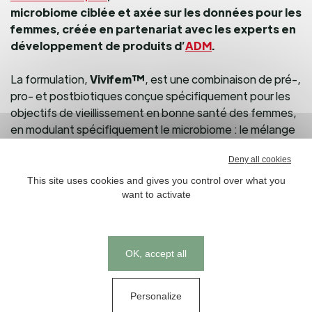
microbiome ciblée et axée sur les données pour les
femmes, créée en partenariat avec les experts en
développement de produits d’
ADM
.
La formulation,
Vivifem™
, est une combinaison de pré-,
pro- et postbiotiques conçue spécifiquement pour les
objectifs de vieillissement en bonne santé des femmes,
en modulant spécifiquement le microbiome : le mélange
probiotique Mycosha™, le prébiotique PreforPro® et le
Deny all cookies
postbiotique ES1.
This site uses cookies and gives you control over what you
want to activate
Sept essais cliniques publiés sur l’homme et des dizaines
d’études précliniques soutiennent les ingrédients
individuels qui composent la formule Vivifem™.
Cookies management panel
OK, accept all
L’ingrédient phare de la société est Mycohsa™, le
premier mélange probiotique alimenté par des données
et cliniquement démontrées pour briser les biofilms
Personalize