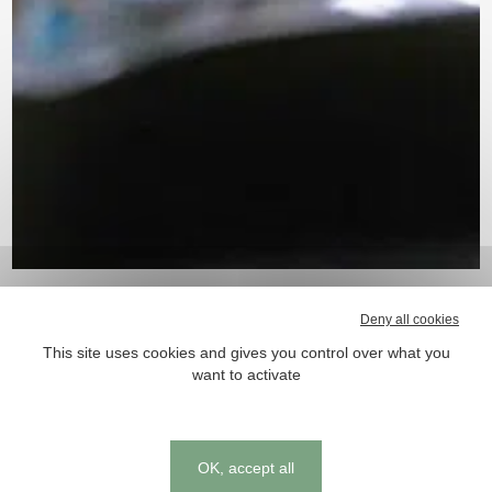
Deny all cookies
Proposer une offre à 360°C : la société Activ’Inside
This site uses cookies and gives you control over what you
(création en 2009 / production d’ingrédients actifs
want to activate
brandés / Memophenol™, Safr’Inside™,
Skinax2™, Belight3™) construit actuellement un
bâtiment destiné à accueillir un site de façonnage
Cookies management panel
de compléments alimentaires.
OK, accept all