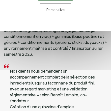
Activ’Inside
manufacturing
= superficie de 3 200 m2,
Personalize
implantation à 500 m du siège historique
d’
Activ’Inside
(Beychac et Caillau, Bordeaux) / lignes
de productions formes galéniques sèches = préparation
des poudres (pesée, mélange, broyage, tamisage,
conditionnement en vrac) + gummies (base pectine) et
gélules + conditionnements (piluliers, sticks, doypacks) +
environnement maîtrisé et contrôlé / finalisation au 1er
semestre 2023.
Nos clients nous demandent un
accompagnement complet de la sélection des
ingrédients jusqu’au façonnage du produit fini,
avec un regard marketing et une validation
réglementaire » selon Benoît Lemaire, co-
fondateur.
Création d’une quinzaine d’emplois