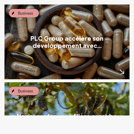
Business
PLC Group accélère son
développement avec...
Business
Nexira renforce sa filière caroube
avec...